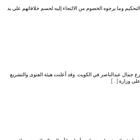
لتحكيم وما يرجوه الخصوم من الالتجاء إليه لحسم خلافاتهم على يد
 ( ICSID ) التابع للبنك الدولي طلبات ٣ شركات أجنبية بوقف مشروع شارع جمال عبدالناصر في الكويت. وقد أعلنت هيئة الفتوى والتشريع