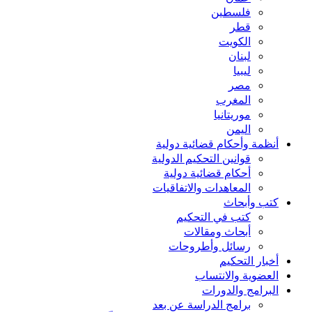
فلسطين
قطر
الكويت
لبنان
ليبيا
مصر
المغرب
موريتانيا
اليمن
أنظمة وأحكام قضائية دولية
قوانين التحكيم الدولية
أحكام قضائية دولية
المعاهدات والاتفاقيات
كتب وأبحاث
كتب في التحكيم
أبحاث ومقالات
رسائل وأطروحات
أخبار التحكيم
العضوية والانتساب
البرامج والدورات
برامج الدراسة عن بعد