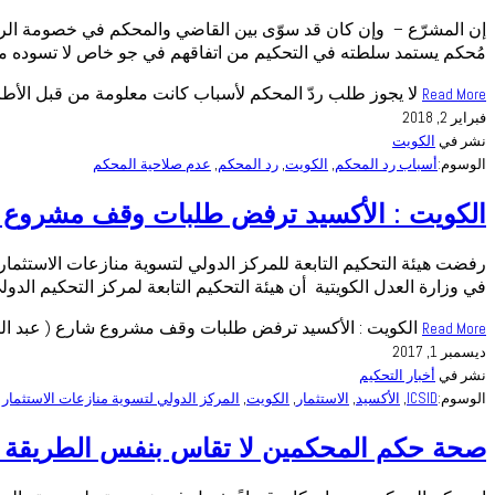
إن المشرّع – وإن كان قد سوّى بين القاضي والمحكم في خصومة الرد بأ
مُحكم يستمد سلطته في التحكيم من اتفاقهم في جو خاص لا تسوده م
لا يجوز طلب ردّ المحكم لأسباب كانت معلومة من قبل الأطر
Read More
فبراير 2, 2018
نشر في
الكويت
الوسوم:
أسباب رد المحكم
,
الكويت
,
رد المحكم
,
عدم صلاحية المحكم
الكويت : الأكسيد ترفض طلبات وقف مشروع شا
في وزارة العدل الكويتية أن هيئة التحكيم التابعة لمركز التحكيم الدولي ( ICSID ) رفضت كل الطلبات المستعجلة المقدمة من شركات أجنبية على وز
الكويت : الأكسيد ترفض طلبات وقف مشروع شارع ( عبد الن
Read More
ديسمبر 1, 2017
نشر في
أخبار التحكيم
الوسوم:
ICSID
,
الأكسيد
,
الاستثمار
,
الكويت
,
المركز الدولي لتسوية منازعات الاستثمار
صحة حكم المحكمين لا تقاس بنفس الطريقة ال