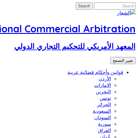
tional Commercial Arbitration
المعهد الأمريكي للتحكيم التجاري الدولي
تغيير التصفح
قوانين وأحكام قضائية عربية
الأردن
الامارات
البحرين
تونس
الجزائر
السعودية
السودان
سورية
العراق
عُمان