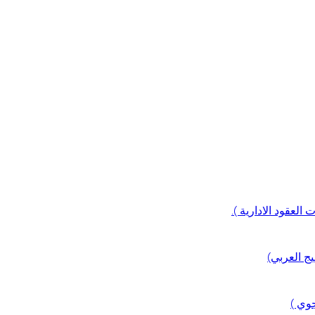
العقود الادارية ).
ج العربي)
جوي )