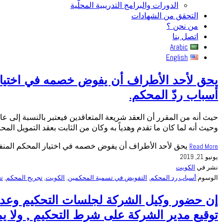
الدورات والبرامج التدريبية المحلّية
التحقق من الشهادات
من نحن ؟
اتصل بنا
Arabic
English
يحق لأحد الأطراف أن يفوض خصمه في اختيار ال
أسباب ردّ المحكم.
حيث أنه من المقرر أن العقد شريعة المتعاقدين فيعتبر بالنسبة إلى ع
وحيث أنه لما كان ما تقدم وهدياً به وكان من الثابت بعقد التمويل المح
يحق لأحد الأطراف أن يفوض خصمه في اختيار المحكم المنفرد,
Read More
يونيو 21, 2019
نشر في
الكويت
الوسوم:
أسباب رد المحكم
,
التفويض في تسمية المحكمين
,
الكويت
,
تجريح المحكم
,
تع
إن حضور وكيل الشركة لجلسات التحكيم وعدم ا
توقيع مدير الشركة على شرط التحكيم , ولا يم