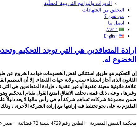
الدورات والبرامج التدريبية المحلّية
التحقق من الشهادات
من نحن ؟
اتصل بنا
Arabic
English
إرادة المتعاقدين هي التي توجد التحكيم وتحدد
الخضوع له.
إن التحكيم هو طريق استثنائي لفض الخصومات قوامه الخروج عن طرق ا
القانون الذى أجاز استثناء سلب ولاية جهات القضاء. إلا أن التنظيم ا
علاقة قانونية معينة عقدية أو غير عقدية ، فإرادة المتعاقدين هي الت
وغيرها ، وعلى ذلك فمتى تخلف الاتفاق امتنع القول بقيام التحكيم و
ضمن مجموعة شركات تساهم شركة أم في رأس مالها لا يعد دليلاً على ا
الملتزم به على نحو تختلط فيه إرادتها مع إرادة الشركة الأخرى ، وذلك
محكمة النقض المصرية – الطعن رقم 4729 لسنة 72 قضائية – صدر عام 2004م