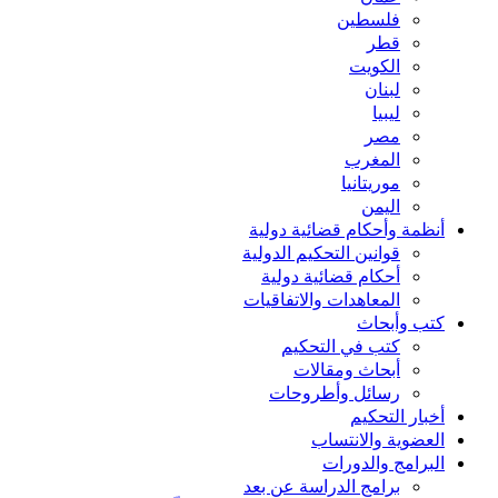
فلسطين
قطر
الكويت
لبنان
ليبيا
مصر
المغرب
موريتانيا
اليمن
أنظمة وأحكام قضائية دولية
قوانين التحكيم الدولية
أحكام قضائية دولية
المعاهدات والاتفاقيات
كتب وأبحاث
كتب في التحكيم
أبحاث ومقالات
رسائل وأطروحات
أخبار التحكيم
العضوية والانتساب
البرامج والدورات
برامج الدراسة عن بعد