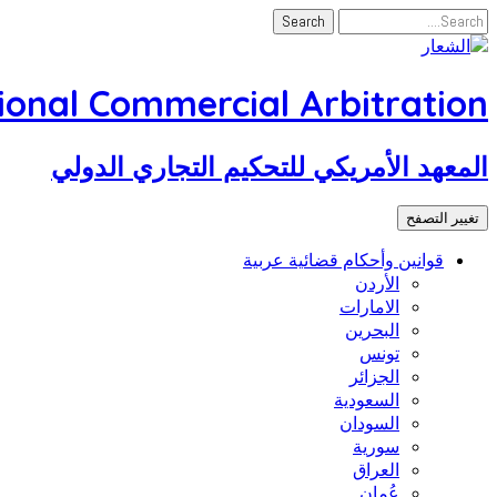
tional Commercial Arbitration
المعهد الأمريكي للتحكيم التجاري الدولي
تغيير التصفح
قوانين وأحكام قضائية عربية
الأردن
الامارات
البحرين
تونس
الجزائر
السعودية
السودان
سورية
العراق
عُمان