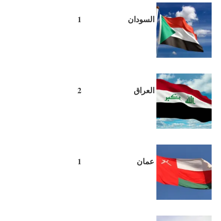
السودان
1
العراق
2
عمان
1