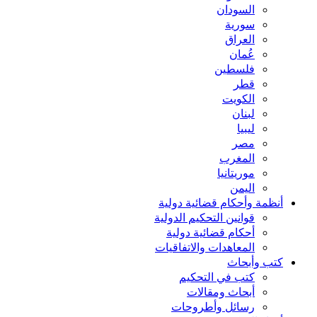
السودان
سورية
العراق
عُمان
فلسطين
قطر
الكويت
لبنان
ليبيا
مصر
المغرب
موريتانيا
اليمن
أنظمة وأحكام قضائية دولية
قوانين التحكيم الدولية
أحكام قضائية دولية
المعاهدات والاتفاقيات
كتب وأبحاث
كتب في التحكيم
أبحاث ومقالات
رسائل وأطروحات