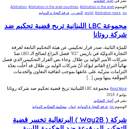
نشر في
أخبار التحكيم
الوسوم:
Arbitration in the arab
,
Arbitration in the arab countries
,
Arbitration
icc
,
Arbitration news
,
world
,
البحرين
,
غرفة التجارة الدولية
مجموعة LBC اللبنانية تربح قضية تحكيم ضد
شركة روتانا
للمرّة الثانية، صدر قرار تحكيمي عن هيئة التحكيم التابعة لغرفة
التجارة الدوليّة في باريس “ICC” فصل النزاع لصالح الـ LBCI ضدّ
شركات الأمير الوليد بن طلال. وجاء نص القرار التحكيمي الذي فصل
نهائياً النزاع القائم ليؤكد أنّ شركات الوليد بن طلال قد أخلّت بعدّة
التزامات مترتّبة على عاتقها بموجب اتفاقية التعاون والخدمات
الموقّعة بينها وبين […]
مجموعة LBC اللبنانية تربح قضية تحكيم ضد شركة روتانا
Read More
يوليو 4, 2018
نشر في
أخبار التحكيم
الوسوم:
icc
,
غرفة التجارة الدولية
,
لبنان
,
محكمة التحكيم الدولية
شركة ( Way2B ) البرتغالية تخسر قضية
التحكيم المرفوعة ضد الحكومة الليبية.