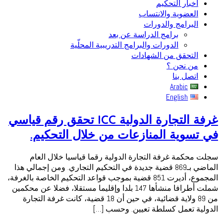
أخبار التحكيم
العضوية والانتساب
البرامج والدورات
برامج الدراسة عن بعد
الدورات والبرامج التدريبية المحلّية
التحقق من الشهادات
من نحن ؟
اتصل بنا
Arabic
English
غرفة التجارة الدولية ICC تحقق رقم قياسي
في تسوية المنازعات من خلال التحكيم.
سجلت محكمة غرفة التجارة الدولية رقما قياسيا خلال العام
الماضي بـ869 قضية جديدة في التحكيم التجاري. ومن إجمالي هذا
المجموع، أديرت 851 قضية بموجب قواعد التحكيم الخاصة بالغرفة،
شملت أطرافا منشأها 147 بلدا وإقليما مستقلا، فضلا عن محكمين
من 89 ولاية قضائية، في حين أن 18 قضية، كانت غرفة التجارة
الدولية تعمل كسلطة تعيين. وحسب […]