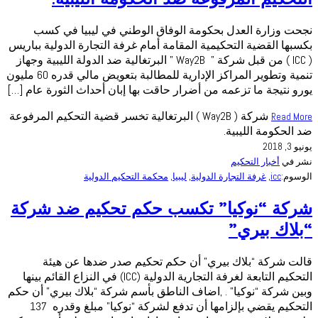
نجحت وزارة العدل بحكومة الوفاق الوطني في ليبيا في كسب
بكسبها القضية التحكيمية المقامة أمام غرفة التجارة الدولية بباريس
( ICC ) من قبل شركة ” Way2B ” البرتغالية ضد الدولة الليبية وجهاز
تنمية وتطوير المراكز الإدارية للمطالبة بتعويض مالي قدره 60 مليون
يورو نتيجة ما تزعمه من أضرار حاقت بها إبان أحداث الثورة عام […]
شركة ( Way2B ) البرتغالية تخسر قضية التحكيم المرفوعة
Read More
ضد الحكومة الليبية.
يونيو 3, 2018
نشر في
أخبار التحكيم
الوسوم:
icc
,
غرفة التجارة الدولية
,
ليبيا
,
محكمة التحكيم الدولية
شركة “نوكيا” تكسب حكم تحكيم ضد شركة
“بلاك بيري”
قالت شركة “بلاك بيري” أن حكم تحكيم صدر ضدها عن هيئة
التحكيم التابعة لغرفة التجارية الدولية (ICC) في النزاع القائم بينها
وبين شركة “نوكيا” . ,اضاف الناطق بأسم شركة “بلاك بيري” أن حكم
التحكيم يقضي بإلزامها أن تدفع لشركة “نوكيا” مبلغ وقدره 137