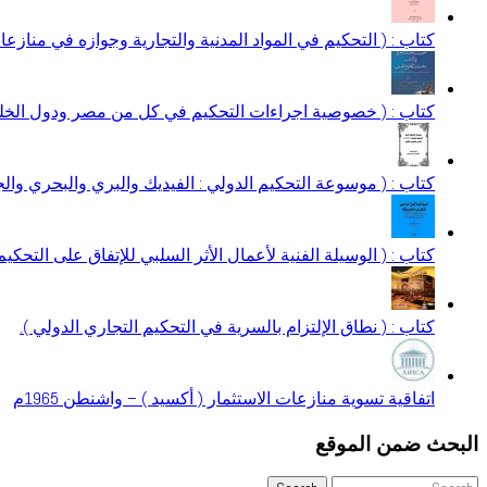
كتاب : ( التحكيم في المواد المدنية والتجارية وجوازه في منازعات 
كتاب : ( خصوصية اجراءات التحكيم في كل من مصر ودول الخلي
كتاب : ( موسوعة التحكيم الدولي : الفيديك والبري والبحري وال
كتاب : ( الوسيلة الفنية لأعمال الأثر السلبي للإتفاق على التحكيم
كتاب : ( نطاق الإلتزام بالسرية في التحكيم التجاري الدولي ).
اتفاقية تسوية منازعات الاستثمار ( أكسيد ) – واشنطن 1965م
البحث ضمن الموقع