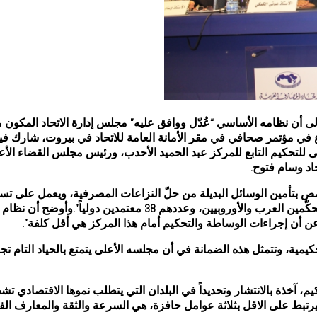
شروع في مؤتمر صحافي في مقر الأمانة العامة للاتحاد في بيروت، شارك 
ى للتحكيم التابع للمركز عبد الحميد الأحدب، ورئيس مجلس القضاء الأع
اد وسام فتوح.
ص بتأمين الوسائل البديلة من حلّ النزاعات المصرفية، ويعمل على تسوي
وبتوفير الحياد والعدالة بين المتخاصمين، من خلال نخبة مميزة من ا
 عن أن إجراءات الوساطة والتحكيم أمام هذا المركز هي أقل كلفة”.
كيمية، وتتمثل هذه الضمانة في أن مجلسه الأعلى يتمتع بالحياد التام ت
م، آخذة بالانتشار وتحديداً في البلدان التي يتطلب نموها الاقتصادي تش
تبط على الاقل بثلاثة عوامل حافزة، هي السرعة والثقة والمعارف الفن