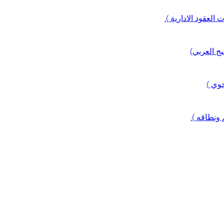
العقود الادارية ).
ج العربي)
جوي )
 ونطاقه ).