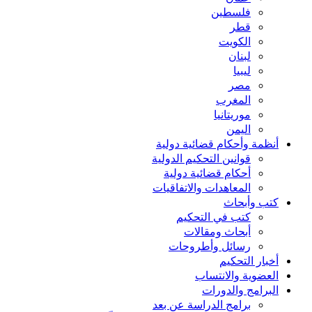
فلسطين
قطر
الكويت
لبنان
ليبيا
مصر
المغرب
موريتانيا
اليمن
أنظمة وأحكام قضائية دولية
قوانين التحكيم الدولية
أحكام قضائية دولية
المعاهدات والاتفاقيات
كتب وأبحاث
كتب في التحكيم
أبحاث ومقالات
رسائل وأطروحات
أخبار التحكيم
العضوية والانتساب
البرامج والدورات
برامج الدراسة عن بعد