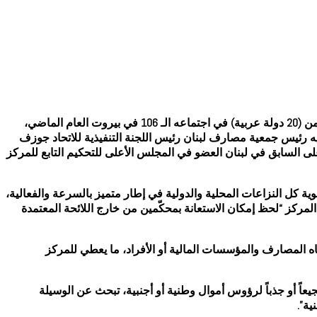
أطلق اتحاد المصارف العربية تفعيل “مركز الوساطة والتحكيم”، لافتاً إلى أن نظامه الأساسي “عُدّل ووافق عليه” مجلس إدارة الاتحاد المكون من (20 دولة عربية) في اجتماعه الـ 106 في بيروت العام الماضي،
فيه رئيس جمعية مصارف لبنان رئيس اللجنة التنفيذية للاتحاد جوزف
لى السابق في لبنان العضو في المجلس الأعلى للتحكيم التابع للمركز
ة كل النزاعات المحلية والدولية في إطار متميز بالسرعة والفعالیة،
لمحكّمين العرب والأوروبيين، وعددهم 38 معتمدين دولياً”.وأوضح أن نظام المركز “لحظ إمكان الاستعانة بمحكّمين من خارج اللائحة المعتمدة
جاه المصارف والمؤسسات المالية أو الأفراد، ما يعطي للمركز
جيعاً أو جذباً لرؤوس أموال وطنية أو أجنبية، تبحث عن الوسيلة
ية”.