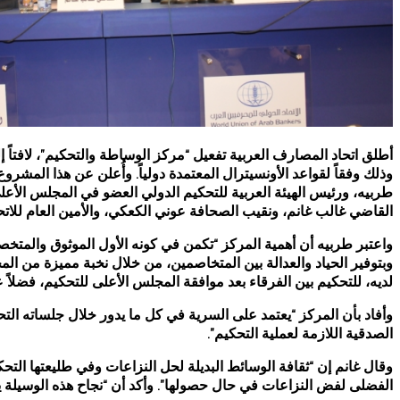
وذلك وفقاً لقواعد الأونسيترال المعتمدة دولياً. وأُعلن عن هذا الم
طربيه، ورئيس الهيئة العربية للتحكيم الدولي العضو في المجلس الأعل
القاضي غالب غانم، ونقيب الصحافة عوني الكعكي، والأمين العام للاتح
واعتبر طربيه أن أهمية المركز “تكمن في كونه الأول الموثوق والمتخص
لديه، للتحكيم بين الفرقاء بعد موافقة المجلس الأعلى للتحكيم، فضلاً
وأفاد بأن المركز “يعتمد على السرية في كل ما يدور خلال جلساته التح
الصدقية اللازمة لعملية التحكيم”.
وقال غانم إن “ثقافة الوسائط البديلة لحل النزاعات وفي طليعتها التحكي
الفضلى لفض النزاعات في حال حصولها”. وأكد أن “نجاح هذه الوسيلة ير