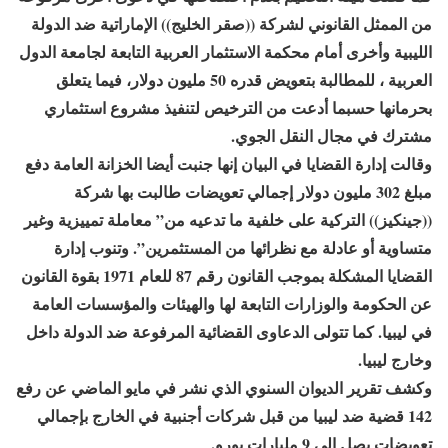
من الممثل القانوني لشركة ((صقر الخليج)) الإماراتية ضد الدولة
الليبية وأخرى أمام محكمة الاستثمار العربية التابعة لجامعة الدول
العربية ، للمطالبة بتعويض قدره 50 مليون دولار، فيما يتعلق
بحرمانها حسبما أدعت من الترخيص لتنفيذ مشروع استثماري
مشترك في مجال النقل الجوي.
وقالت إدارة القضايا في البيان إنها جنبت أيضا الخزانة العامة دفع
مبلغ 302 مليون دولار إجمالي تعويضات طالبت بها شركة
((جينكيز)) التركية على خلفية ما تدعيه من” معاملة تمييزية وغير
متساوية أو عادلة مع نظرائها من المستثمرين”. وتنوب إدارة
القضايا المشكلة بموجب القانون رقم 87 للعام 1971 بقوة القانون
عن الحكومة والوزارات التابعة لها والهيئات والمؤسسات العامة
في ليبيا. كما تتولى الدعاوى القضائية المرفوعة ضد الدولة داخل
وخارج ليبيا.
وكشف تقرير الديوان السنوي الذي نشر في مايو الماضي عن رفع
142 قضية ضد ليبيا من قبل شركات أجنبية في الخارج بإجمالي
تعويضات يصل إلى 9 مليارات يورو.