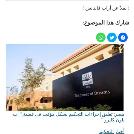
( نقلاً عن أراب فاينانس ).
شارك هذا الموضوع:
مصر: تعليق إجراءات التحكيم بشكل مؤقت في قضية ” أب
تاون كايرو “
أخبار التحكيم
في ما يتعلق بما يأتي