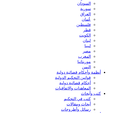
السودان
سورية
العراق
عُمان
فلسطين
قطر
الكويت
لبنان
ليبيا
مصر
المغرب
موريتانيا
اليمن
أنظمة وأحكام قضائية دولية
قوانين التحكيم الدولية
أحكام قضائية دولية
المعاهدات والاتفاقيات
كتب وأبحاث
كتب في التحكيم
أبحاث ومقالات
رسائل وأطروحات