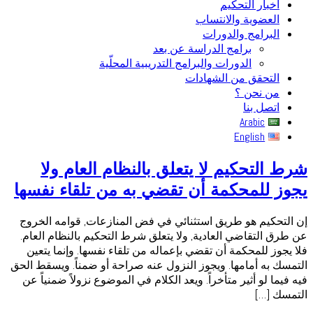
أخبار التحكيم
العضوية والانتساب
البرامج والدورات
برامج الدراسة عن بعد
الدورات والبرامج التدريبية المحلّية
التحقق من الشهادات
من نحن ؟
اتصل بنا
Arabic
English
شرط التحكيم لا يتعلق بالنظام العام ولا
يجوز للمحكمة أن تقضي به من تلقاء نفسها
إن التحكيم هو طريق استثنائي في فض المنازعات, قوامه الخروج
عن طرق التقاضي العادية, ولا يتعلق شرط التحكيم بالنظام العام.
فلا يجوز للمحكمة أن تقضي بإعماله من تلقاء نفسها. وإنما يتعين
التمسك به أمامها. ويجوز النزول عنه صراحة أو ضمناً. ويسقط الحق
فيه فيما لو أثير متأخراً. ويعد الكلام في الموضوع نزولاً ضمنياً عن
التمسك […]